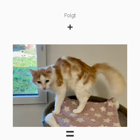
Folgt
+
=