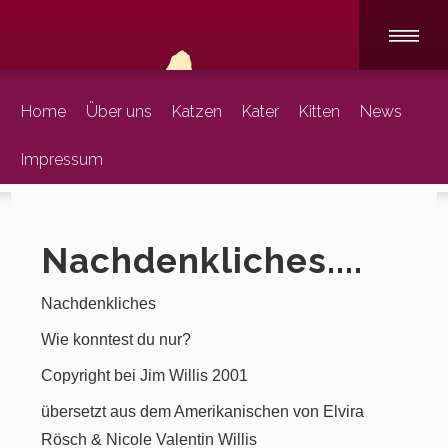
Home
Über uns
Katzen
Kater
Kitten
News
Impressum
Nachdenkliches....
Nachdenkliches
Wie konntest du nur?
Copyright bei Jim Willis 2001
übersetzt aus dem Amerikanischen von Elvira
Rösch & Nicole Valentin Willis